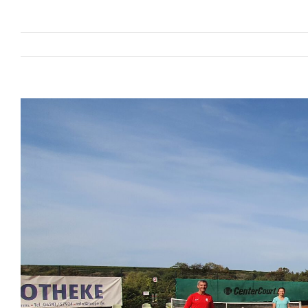
Zeige
grösseres
Bild